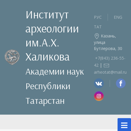
Институт
РУС
ENG
археологии
ТАТ
Казань,
им.А.Х.
улица
Бутлерова, 30
Халикова
+7(843) 236‑55-
|
42
Академии наук
arheotat@mail.ru
Республики
Татарстан