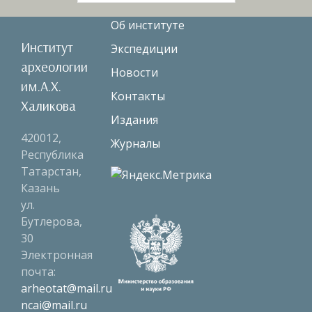
Об институте
Институт
Экспедиции
археологии
Новости
им.А.Х.
Контакты
Халикова
Издания
420012,
Журналы
Республика
Татарстан,
Казань
ул.
Бутлерова,
30
Электронная
почта:
arheotat@mail.ru
ncai@mail.ru