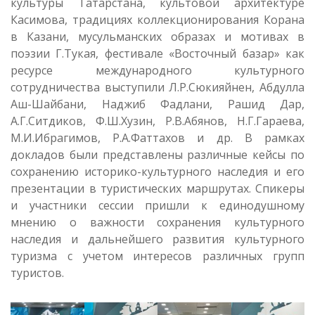
культуры Татарстана, культовой архитектуре
Касимова, традициях коллекционирования Корана
в Казани, мусульманских образах и мотивах в
поэзии Г.Тукая, фестивале «Восточный базар» как
ресурсе международного культурного
сотрудничества выступили Л.Р.Сюкияйнен, Абдулла
Аш-Шайбани, Наджиб Фадлани, Рашид Дар,
А.Г.Ситдиков, Ф.Ш.Хузин, Р.В.Абянов, Н.Г.Гараева,
М.И.Ибрагимов, Р.А.Фаттахов и др. В рамках
докладов были представлены различные кейсы по
сохранению историко-культурного наследия и его
презентации в туристических маршрутах. Спикеры
и участники сессии пришли к единодушному
мнению о важности сохранения культурного
наследия и дальнейшего развития культурного
туризма с учетом интересов различных групп
туристов.