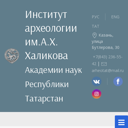
Институт
РУС
ENG
археологии
ТАТ
Казань,
им.А.Х.
улица
Бутлерова, 30
Халикова
+7(843) 236‑55-
|
42
Академии наук
arheotat@mail.ru
Республики
Татарстан