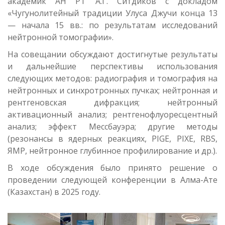
академик АН РТ А.Г. Ситдиков с докладом
«Чугунолитейный традиции Улуса Джучи конца 13
— начала 15 вв.: по результатам исследований
нейтронной томографии».
На совещании обсуждают достигнутые результаты
и дальнейшие перспективы использования
следующих методов: радиография и томография на
нейтронных и синхротронных пучках; нейтронная и
рентгеновская дифракция; нейтронный
активационный анализ; рентгенофлуоресцентный
анализ; эффект Мессбауэра; другие методы
(резонансы в ядерных реакциях, PIGE, PIXE, RBS,
ЯМР, нейтронное глубинное профилирование и др.).
В ходе обсуждения было принято решение о
проведении следующей конференции в Алма-Ате
(Казахстан) в 2025 году.