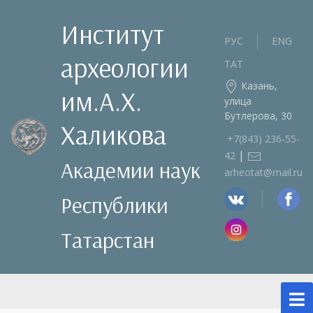
Институт
РУС
ENG
археологии
ТАТ
Казань,
им.А.Х.
улица
Бутлерова, 30
Халикова
+7(843) 236‑55-
|
42
Академии наук
arheotat@mail.ru
Республики
Татарстан