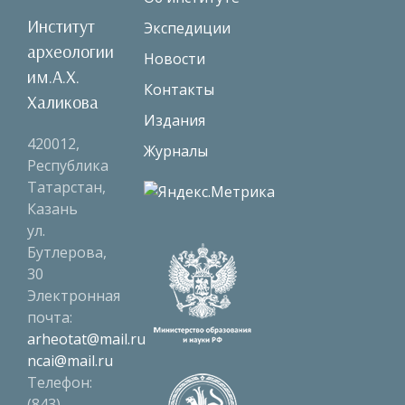
Институт
Экспедиции
археологии
Новости
им.А.Х.
Контакты
Халикова
Издания
420012,
Журналы
Республика
Татарстан,
Казань
ул.
Бутлерова,
30
Электронная
почта:
arheotat@mail.ru
ncai@mail.ru
Телефон:
(843)