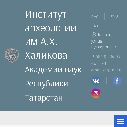
Институт
РУС
ENG
археологии
ТАТ
Казань,
им.А.Х.
улица
Бутлерова, 30
Халикова
+7(843) 236‑55-
|
42
Академии наук
arheotat@mail.ru
Республики
Татарстан