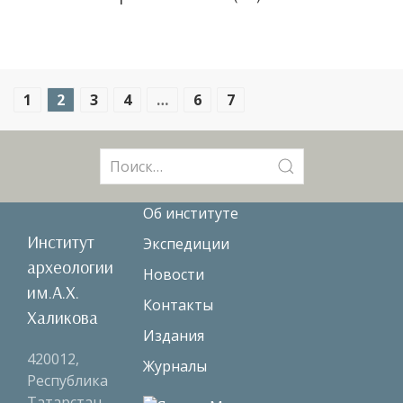
1
2
3
4
…
6
7
Поиск:
Об институте
Институт
Экспедиции
археологии
Новости
им.А.Х.
Контакты
Халикова
Издания
420012,
Журналы
Республика
Татарстан,