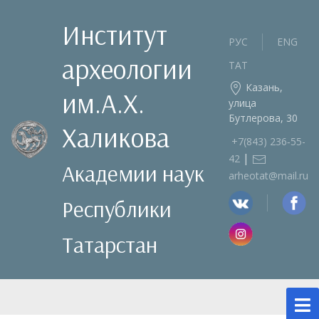
Институт
РУС
ENG
археологии
ТАТ
Казань,
им.А.Х.
улица
Бутлерова, 30
Халикова
+7(843) 236‑55-
|
42
Академии наук
arheotat@mail.ru
Республики
Татарстан