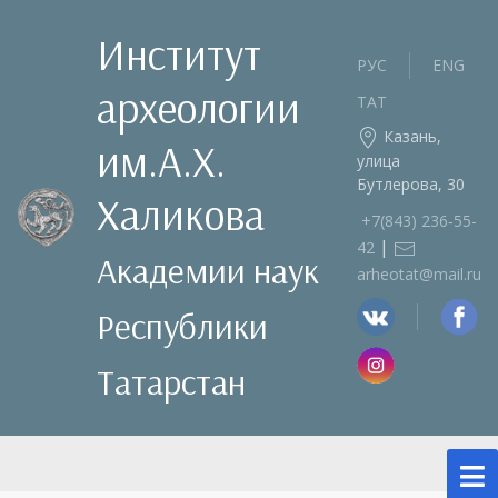
Институт
РУС
ENG
археологии
ТАТ
Казань,
им.А.Х.
улица
Бутлерова, 30
Халикова
+7(843) 236‑55-
|
42
Академии наук
arheotat@mail.ru
Республики
Татарстан