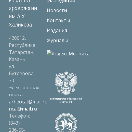
Экспедиции
археологии
Новости
им.А.Х.
Контакты
Халикова
Издания
420012,
Журналы
Республика
Татарстан,
Казань
ул.
Бутлерова,
30
Электронная
почта:
arheotat@mail.ru
ncai@mail.ru
Телефон:
(843)
236-55-