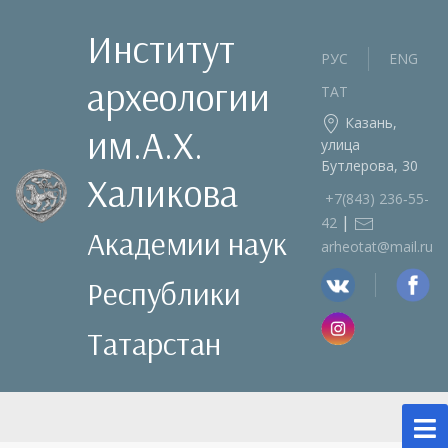
Институт
РУС
ENG
археологии
ТАТ
Казань,
им.А.Х.
улица
Бутлерова, 30
Халикова
+7(843) 236‑55-
|
42
Академии наук
arheotat@mail.ru
Республики
Татарстан