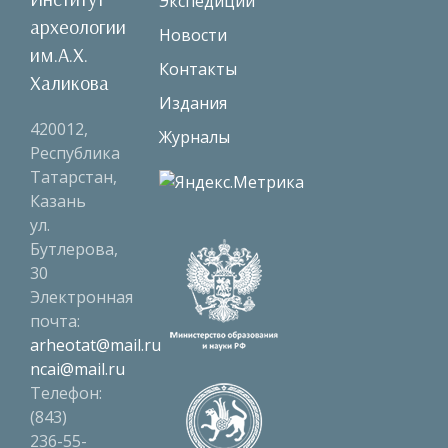
Экспедиции
археологии
Новости
им.А.Х.
Контакты
Халикова
Издания
420012,
Журналы
Республика
Татарстан,
Казань
ул.
Бутлерова,
30
Электронная
почта:
arheotat@mail.ru
ncai@mail.ru
Телефон:
(843)
236-55-