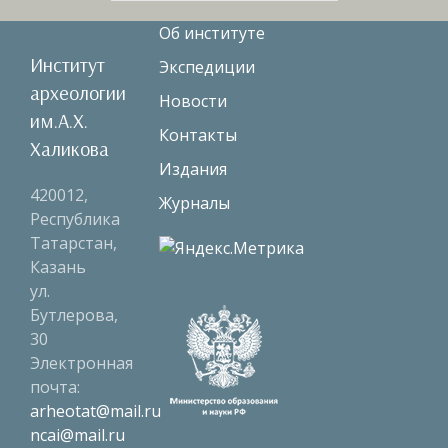
Об институте
Институт
Экспедиции
археологии
Новости
им.А.Х.
Контакты
Халикова
Издания
420012,
Журналы
Республика
Татарстан,
Казань
ул.
Бутлерова,
30
Электронная
почта:
arheotat@mail.ru
ncai@mail.ru