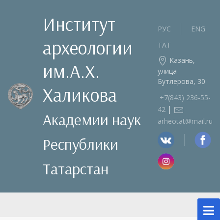
Институт
РУС
ENG
археологии
ТАТ
Казань,
им.А.Х.
улица
Бутлерова, 30
Халикова
+7(843) 236‑55-
|
42
Академии наук
arheotat@mail.ru
Республики
Татарстан