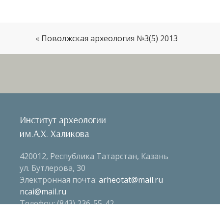
«
Поволжская археология №3(5) 2013
Институт археологии
им.А.Х. Халикова
420012, Республика Татарстан, Казань
ул. Бутлерова, 30
Электронная почта:
arheotat@mail.ru
ncai@mail.ru
Телефон: (843) 236-55-42