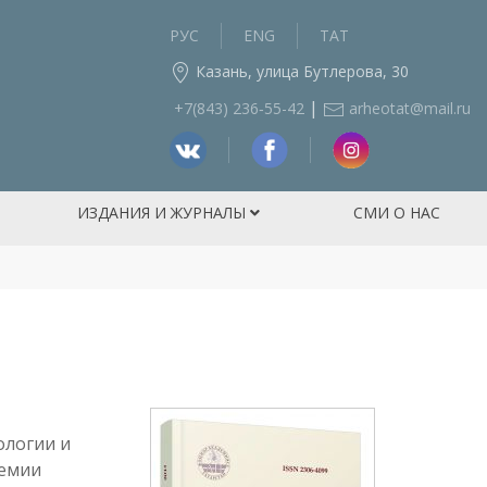
РУС
ENG
ТАТ
Казань, улица Бутлерова, 30
|
+7(843) 236‑55-42
arheotat@mail.ru
ИЗДАНИЯ И ЖУРНАЛЫ
СМИ О НАС
ологии и
демии