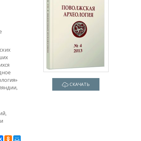
е
ских
ших
ихся
дное
ология»
СКАЧАТЬ
ляндии,
ий,
ми