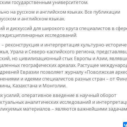
йским государственным университетом.
но на русском и английском языках. Все публикации
усском и английском языках.
 и дискуссий для широкого круга специалистов в сфер
 междисциплинарных исследований.
а – реконструкция и интерпретация культурно-историче
жья, Урала и Северо-каспийского региона, представляв
ский, но цивилизационный стык Европы и Азии, являвш
аленных географических ареалах. Растущее междунаро
древней Евразии позволяет журналу «Поволжская архе
ениями и идеями специалистов разных стран – от Фин
ины, Казахстана и Монголии.
 усилий, оперативное введение в научный оборот
актуальных аналитических исследований и интерпретац
убликуемых материалов – являются важнейшими задача