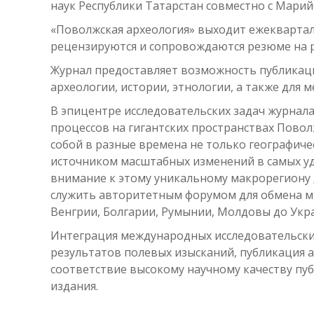
наук Республики Татарстан совместно с Мари
«Поволжская археология» выходит ежекварталь
рецензируются и сопровождаются резюме на р
Журнал предоставляет возможность публикаций
археологии, истории, этнологии, а также для
В эпицентре исследовательских задач журнал
процессов на гигантских пространствах Повол
собой в разные времена не только географиче
источником масштабных изменений в самых уд
внимание к этому уникальному макрорегиону 
служить авторитетным форумом для обмена мн
Венгрии, Болгарии, Румынии, Молдовы до Укра
Интеграция международных исследовательских
результатов полевых изысканий, публикация 
соответствие высокому научному качеству п
издания.