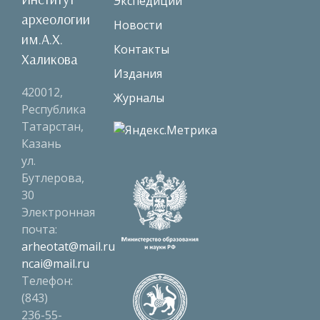
Экспедиции
археологии
Новости
им.А.Х.
Контакты
Халикова
Издания
420012,
Журналы
Республика
Татарстан,
Казань
ул.
Бутлерова,
30
Электронная
почта:
arheotat@mail.ru
ncai@mail.ru
Телефон:
(843)
236-55-