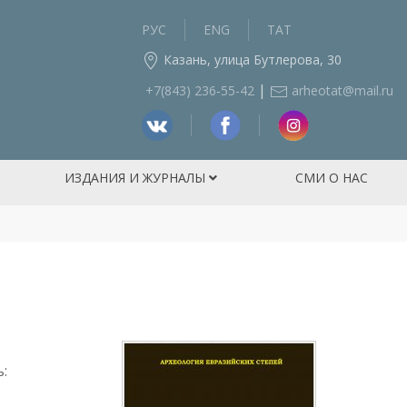
РУС
ENG
ТАТ
Казань, улица Бутлерова, 30
|
+7(843) 236‑55-42
arheotat@mail.ru
ИЗДАНИЯ И ЖУРНАЛЫ
СМИ О НАС
: