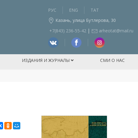
РУС
ENG
ТАТ
Казань, улица Бутлерова, 30
|
+7(843) 236‑55-42
arheotat@mail.ru
ИЗДАНИЯ И ЖУРНАЛЫ
СМИ О НАС