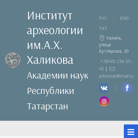
Институт
РУС
ENG
археологии
ТАТ
Казань,
им.А.Х.
улица
Бутлерова, 30
Халикова
+7(843) 236‑55-
|
42
Академии наук
arheotat@mail.ru
Республики
Татарстан