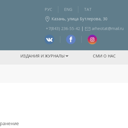
РУС
ENG
ТАТ
Казань, улица Бутлерова, 30
|
+7(843) 236‑55-42
arheotat@mail.ru
ИЗДАНИЯ И ЖУРНАЛЫ
СМИ О НАС
ранение