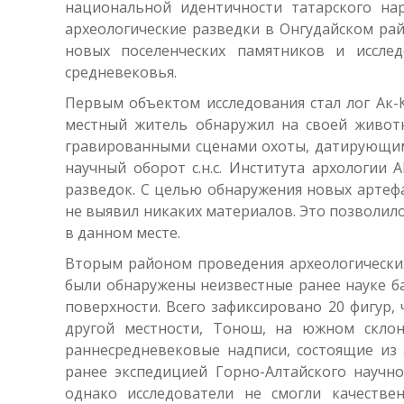
национальной идентичности татарского нар
археологические разведки в Онгудайском рай
новых поселенческих памятников и иссле
средневековья.
Первым объектом исследования стал лог Ак-К
местный житель обнаружил на своей животн
гравированными сценами охоты, датирующим
научный оборот с.н.с. Института архологии
разведок. С целью обнаружения новых артеф
не выявил никаких материалов. Это позволил
в данном месте.
Вторым районом проведения археологических
были обнаружены неизвестные ранее науке б
поверхности. Всего зафиксировано 20 фигур, 
другой местности, Тонош, на южном склон
раннесредневековые надписи, состоящие из
ранее экспедицией Горно-Алтайского научно
однако исследователи не смогли качестве