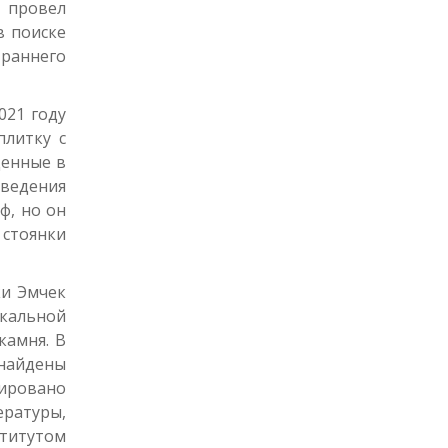
Т провел
в поиске
раннего
021 году
плитку с
денные в
оведения
ф, но он
 стоянки
ки Эмчек
скальной
камня. В
найдены
сировано
ературы,
титутом