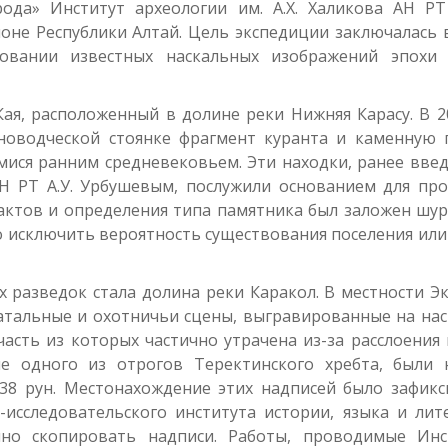
ода» Институт археологии им. А.Х. Халикова АН Р
оне Республики Алтай. Цель экспедиции заключалась 
довании известных наскальных изображений эпохи 
ая, расположенный в долине реки Нижняя Карасу. В 2
оводческой стоянке фрагмент куранта и каменную 
ися ранним средневековьем. Эти находки, ранее вве
 АН РТ А.У. Урбушевым, послужили основанием для пр
актов и определения типа памятника был заложен шур
о исключить вероятность существования поселения или
 разведок стала долина реки Каракол. В местности Э
атальные и охотничьи сцены, выгравированные на на
часть из которых частично утрачена из-за расслоения 
е одного из отрогов Теректинского хребта, были 
 38 рун. Местонахождение этих надписей было зафик
-исследовательского института истории, языка и лит
нно скопировать надписи. Работы, проводимые Инс