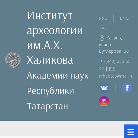
Институт
РУС
ENG
археологии
ТАТ
Казань,
им.А.Х.
улица
Бутлерова, 30
Халикова
+7(843) 236‑55-
|
42
Академии наук
arheotat@mail.ru
Республики
Татарстан