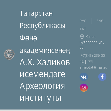
Татарстан
РУС
ENG
Республикасы
ТАТ
Фәннәр
Казан,
Бутлерова ур.,
30
академиясенең
+7(843) 236‑55-
А.Х. Халиков
|
42
arheotat@mail.ru
исемендәге
Археология
институты