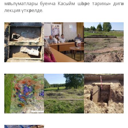
мәгълүматлары буенча Касыйм шәһәре тарихы» дигән
лекция үткәрелде.