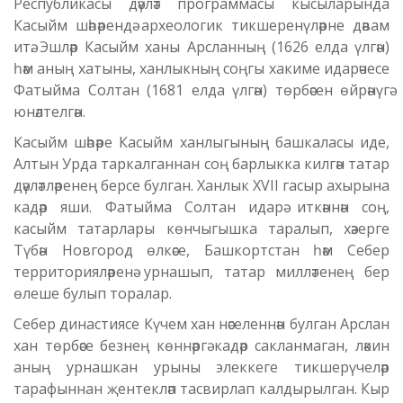
Республикасы дәүләт программасы кысыларында
Касыйм шәһәрендә археологик тикшеренүләрне дәвам
итә. Эшләр Касыйм ханы Арсланның (1626 елда үлгән)
һәм аның хатыны, ханлыкның соңгы хакиме идарәчесе
Фатыйма Солтан (1681 елда үлгән) төрбәсен өйрәнүгә
юнәлтелгән.
Касыйм шәһәре Касыйм ханлыгының башкаласы иде,
Алтын Урда таркалганнан соң барлыкка килгән татар
дәүләтләренең берсе булган. Ханлык XVII гасыр ахырына
кадәр яши. Фатыйма Солтан идарә иткәннән соң,
касыйм татарлары көнчыгышка таралып, хәзерге
Түбән Новгород өлкәсе, Башкортстан һәм Себер
территорияләренә урнашып, татар милләтенең бер
өлеше булып торалар.
Себер династиясе Күчем хан нәселеннән булган Арслан
хан төрбәсе безнең көннәргә кадәр сакланмаган, ләкин
аның урнашкан урыны элеккеге тикшерүчеләр
тарафыннан җентекләп тасвирлап калдырылган. Кыр