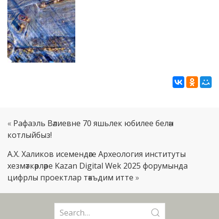
«
Рафаэль Вәлиевне 70 яшьлек юбилее белән
котлыйбыз!
А.Х. Халиков исемендәге Археология институты
хезмәткәрләре Kazan Digital Wek 2025 форумында
цифрлы проектлар тәкъдим итте
»
Search