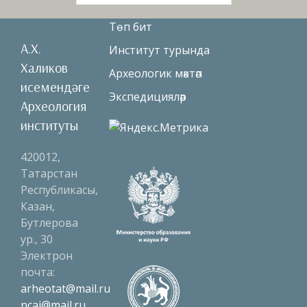
for:
Төп бит
А.Х.
Институт турында
Халиков
Археологик мәктәп
исемендәге
Экспедицияләр
Археология
институты
420012,
Татарстан
Республикасы,
Казан,
Бутлерова
ур., 30
Электрон
почта:
arheotat@mail.ru
ncai@mail.ru