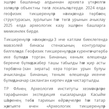
эшләре башланыр алдыннан архивта үткәрелгән
эзләнүләр объектны төгәл локальләштерде. 2024 елда
геофизик тикшеренүләр нәтиҗәсендә төрбәнең
структурасын, зурлыгын һәм төгәл урынын ачыклау
2025 елда археологик казу эшләрен башларга
мөмкинлек бирде.
Тикшеренүләр нәтиҗәсендә, 3 нче катлам биеклегендә
мавзолей бинасы стенасының контурлары
билгеләнде. Геофизик тикшеренүләрдән күренгәнчә, төрбә
ике бүлмәдән торган. Бинаның көньяк өлешендә,
беренче бүлмәдә кабер ташы табылды һәм җир асты
төрбәсенә (хан зираты) керә торган урын булуы
ачыкланды. Бинаның төньяк өлешендә, икенче
бүлмәдә, начар сакланган кирпеч идән чистартылды.
ТР ФАнең Археология институты хезмәткәрләре
тарафыннан экспедиция кысаларында Касыйм
шәһәренең төбәк тарихын өйрәнүчеләре һәм татар
җәмгыяте өчен «Археологик тикшеренүләр