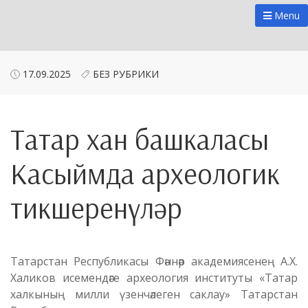
Menu
17.09.2025
БЕЗ РУБРИКИ
Татар хан башкаласы
Касыймда археологик
тикшеренүләр
Татарстан Республикасы Фәннәр академиясенең А.Х.
Халиков исемендәге археология институты «Татар
халкының милли үзенчәлеген саклау» Татарстан