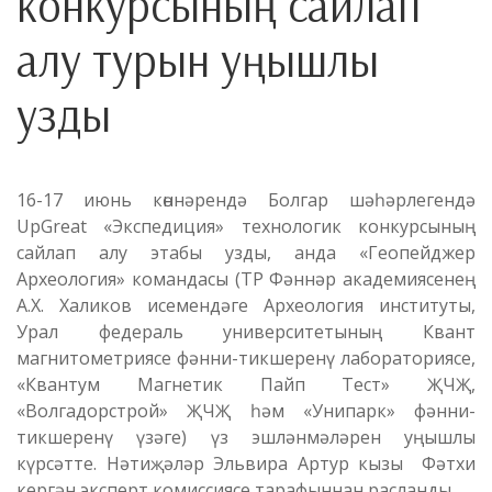
конкурсының сайлап
алу турын уңышлы
узды
16-17 июнь көннәрендә Болгар шәһәрлегендә
UpGreat «Экспедиция» технологик конкурсының
сайлап алу этабы узды, анда «Геопейджер
Археология» командасы (ТР Фәннәр академиясенең
А.Х. Халиков исемендәге Археология институты,
Урал федераль университетының Квант
магнитометриясе фәнни-тикшеренү лабораториясе,
«Квантум Магнетик Пайп Тест» ҖЧҖ,
«Волгадорстрой» ҖЧҖ һәм «Унипарк» фәнни-
тикшеренү үзәге) үз эшләнмәләрен уңышлы
күрсәтте. Нәтиҗәләр Эльвира Артур кызы Фәтхи
кергән эксперт комиссиясе тарафыннан расланды.