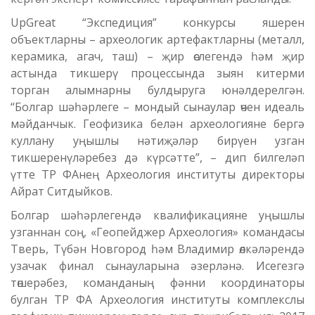
UpGreat “Экспедиция” конкурсы яшерен
объектларны – археологик артефактларны (металл,
керамика, агач, таш) – җир өслегендә һәм җир
астында тикшерү процессында зыян китерми
торган алымнарны булдыруга юнәлдерелгән.
“Болгар шәһәрлеге – мондый сынаулар өчен идеаль
мәйданчык. Геофизика белән археологияне бергә
куллану уңышлы нәтиҗәләр бирүен узган
тикшеренүләребез дә күрсәтте”, – дип билгеләп
үтте ТР ФАнең Археология институты директоры
Айрат Ситдыйков.
Болгар шәһәрлегендә квалификацияне уңышлы
узганнан соң, «Геопейджер Археология» командасы
Тверь, Түбән Новгород һәм Владимир өлкәләрендә
узачак финал сынауларына әзерләнә. Исегезгә
төшерәбез, команданың фәнни координаторы
булган ТР ФА Археология институты комплекслы