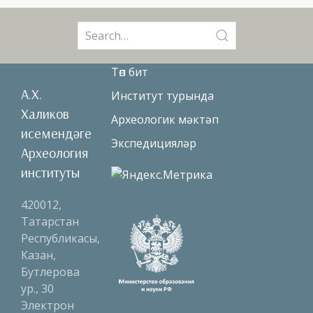
Search
for:
Төп бит
А.Х.
Институт турында
Халиков
Археологик мәктәп
исемендәге
Экспедицияләр
Археология
институты
420012,
Татарстан
Республикасы,
Казан,
Бутлерова
ур., 30
Электрон