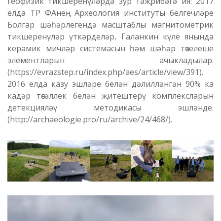
геофизик тикшеренүләрдә зур тәҗрибәгә ия: 2017
елда ТР ФАнең Археология институты белгечләре
Болгар шәһәрлегендә масштаблы магнитометрик
тикшеренүләр үткәрделәр, Галанкин күле янында
керамик мичләр системасын һәм шәһәр төзелеше
элементларын ачыкладылар.
(https://evrazstep.ru/index.php/aes/article/view/391).
2016 елда казу эшләре белән дәлилләнгән 90% ка
кадәр төгәллек белән җитештерү комплексларын
детекцияләү методикасы эшләнде.
(http://archaeologie.pro/ru/archive/24/468/).
Video
Player