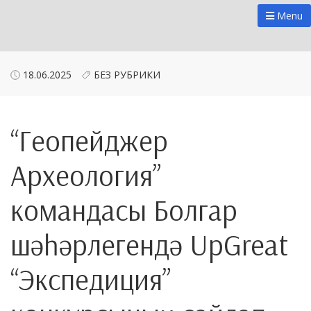
Menu
18.06.2025
БЕЗ РУБРИКИ
“Геопейджер
Археология”
командасы Болгар
шәһәрлегендә UpGreat
“Экспедиция”