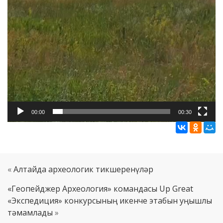
00:00
00:30
«
Алтайда археологик тикшеренүләр
«Геопейджер Археология» командасы Up Great
«Экспедиция» конкурсының икенче этабын уңышлы
тәмамлады
»