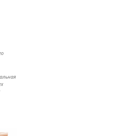
го
альная
ех
и