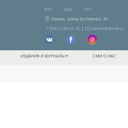
РУС
ENG
ТАТ
Казань, улица Бутлерова, 30
|
+7(843) 236‑55-42
arheotat@mail.ru
ИЗДАНИЯ И ЖУРНАЛЫ
СМИ О НАС