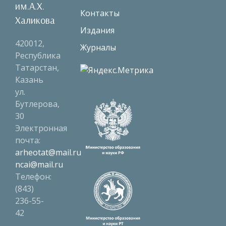
им.А.Х.
Контакты
Халикова
Издания
420012,
Журналы
Республика
Татарстан,
Казань
ул.
Бутлерова,
30
Электронная
почта:
arheotat@mail.ru
ncai@mail.ru
Телефон:
(843)
236-55-
42