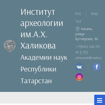
Институт
РУС
ENG
археологии
ТАТ
Казань,
им.А.Х.
улица
Бутлерова, 30
Халикова
+7(843) 236‑55-
|
42
Академии наук
arheotat@mail.ru
Республики
Татарстан